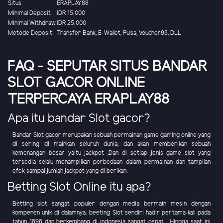
Situs
ERAPLAY88
Minimal Deposit
IDR 15.000
Minimal Withdraw
IDR 25.000
Metode Deposit
Transfer Bank, E-Wallet, Pulsa, Voucher88, DLL
FAQ - SEPUTAR SITUS BANDAR
SLOT GACOR ONLINE
TERPERCAYA ERAPLAY88
Apa itu bandar Slot gacor?
Bandar Slot gacor merupakan sebuah permainan game gaming online yang
di sering di mainkan seluruh dunia, dan akan memberikan sebuah
kemenangan besar yaitu jackpot ,Dan di setiap jenis game slot yang
tersedia selalu menampilkan perbedaan dalam permainan dan tampilan
efek sampai jumlah jackpot yang di berikan.
Betting Slot Online itu apa?
Betting slot sangat populer dengan media bermain mesin dengan
kompenen unik di dalamnya. beeting Slot sendiri hadir pertama kali pada
tahun 1898 dan berkembang di indonesia sangat cepat . Hingga saat ini