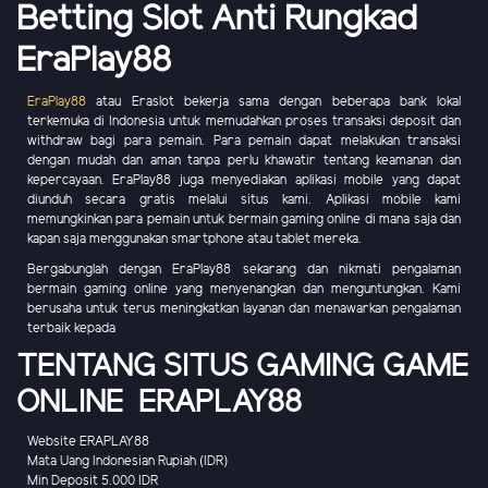
Betting Slot Anti Rungkad
EraPlay88
EraPlay88
atau Eraslot bekerja sama dengan beberapa bank lokal
terkemuka di Indonesia untuk memudahkan proses transaksi deposit dan
withdraw bagi para pemain. Para pemain dapat melakukan transaksi
dengan mudah dan aman tanpa perlu khawatir tentang keamanan dan
kepercayaan. EraPlay88 juga menyediakan aplikasi mobile yang dapat
diunduh secara gratis melalui situs kami. Aplikasi mobile kami
memungkinkan para pemain untuk bermain gaming online di mana saja dan
kapan saja menggunakan smartphone atau tablet mereka.
Bergabunglah dengan EraPlay88 sekarang dan nikmati pengalaman
bermain gaming online yang menyenangkan dan menguntungkan. Kami
berusaha untuk terus meningkatkan layanan dan menawarkan pengalaman
terbaik kepada
TENTANG SITUS GAMING GAME
ONLINE ERAPLAY88
Website ERAPLAY88
Mata Uang Indonesian Rupiah (IDR)
Min Deposit 5.000 IDR