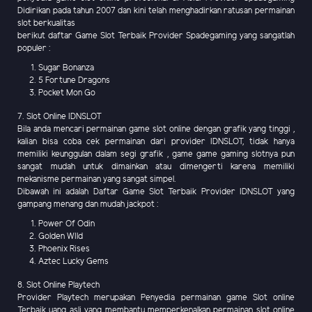
Didirikan pada tahun 2007 dan kini telah menghadirkan ratusan permainan
slot berkualitas
berikut daftar Game Slot Terbaik Provider Spadegaming yang sangatlah
populer :
Sugar Bonanza
5 Fortune Dragons
Pocket Mon Go
7. Slot Online IDNSLOT
Bila anda mencari permainan game slot online dengan grafik yang tinggi ,
kalian bisa coba cek permainan dari provider IDNSLOT, tidak hanya
memiliki keunggulan dalam segi grafik , game game gaming slotnya pun
sangat mudah untuk dimainkan atau dimengerti karena memiliki
mekanisme permainan yang sangat simpel.
Dibawah ini adalah Daftar Game Slot Terbaik Provider IDNSLOT yang
gampang menang dan mudah jackpot :
Power Of Odin
Golden WIld
Phoenix Rises
Aztec Lucky Gems
8. Slot Online Playtech
Provider Playtech merupakan Penyedia permainan game Slot online
Terbaik uang asli yang membantu memperkenalkan permainan slot online