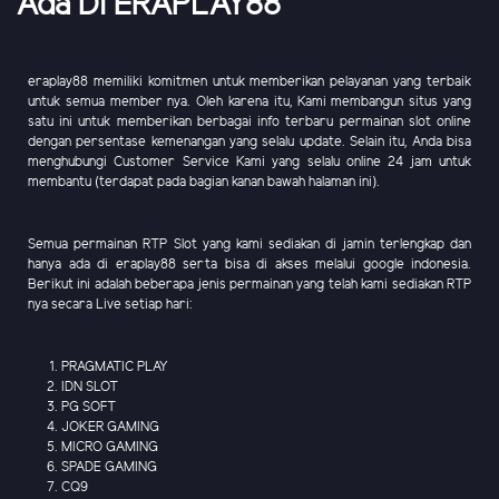
Ada Di ERAPLAY88
eraplay88 memiliki komitmen untuk memberikan pelayanan yang terbaik
untuk semua member nya. Oleh karena itu, Kami membangun situs yang
satu ini untuk memberikan berbagai info terbaru permainan slot online
dengan persentase kemenangan yang selalu update. Selain itu, Anda bisa
menghubungi Customer Service Kami yang selalu online 24 jam untuk
membantu (terdapat pada bagian kanan bawah halaman ini).
Semua permainan RTP Slot yang kami sediakan di jamin terlengkap dan
hanya ada di eraplay88 serta bisa di akses melalui google indonesia.
Berikut ini adalah beberapa jenis permainan yang telah kami sediakan RTP
nya secara Live setiap hari:
PRAGMATIC PLAY
IDN SLOT
PG SOFT
JOKER GAMING
MICRO GAMING
SPADE GAMING
CQ9