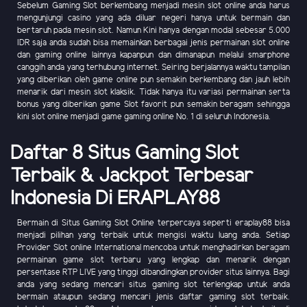
Sebelum Gaming Slot berkembang menjadi mesin slot online anda harus
mengunjungi casino yang ada diluar negeri hanya untuk bermain dan
bertaruh pada mesin slot. Namun Kini hanya dengan modal sebesar 5.000
IDR saja anda sudah bisa memainkan berbagai jenis permainan slot online
dan gaming online lainnya kapanpun dan dimanapun melalui smarphone
canggih anda yang terhubung internet. Seiring berjalannya waktu tampilan
yang diberikan oleh game online pun semakin berkembang dan jauh lebih
menarik dari mesin slot klaksik. Tidak hanya itu variasi permainan serta
bonus yang diberikan game Slot favorit pun semakin beragam sehingga
kini slot online menjadi game gaming online No. 1 di seluruh Indonesia.
Daftar 8 Situs Gaming Slot
Terbaik & Jackpot Terbesar
Indonesia Di ERAPLAY88
Bermain di Situs Gaming Slot Online terpercaya seperti eraplay88 bisa
menjadi pilihan yang terbaik untuk mengisi waktu luang anda. Setiap
Provider Slot online International mencoba untuk menghadirkan beragam
permainan game slot terbaru yang lengkap dan menarik dengan
persentase RTP LIVE yang tinggi dibandingkan provider situs lainnya. Bagi
anda yang sedang mencari situs gaming slot terlengkap untuk anda
bermain ataupun sedang mencari jenis daftar gaming slot terbaik.