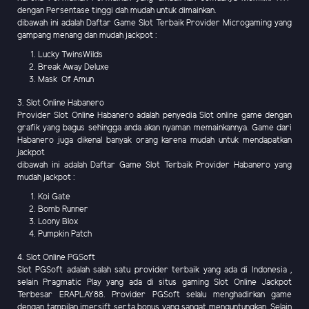
dengan Persentase tinggi dah mudah untuk dimainkan.
dibawah ini adalah Daftar Game Slot Terbaik Provider Microgaming yang
gampang menang dan mudah jackpot :
Lucky TwinsWilds
Break Away Deluxe
Mask Of Amun
3. Slot Online Habanero
Provider Slot Online Habanero adalah penyedia Slot online game dengan
grafik yang bagus sehingga anda akan nyaman memainkannya. Game dari
Habanero juga dikenal banyak orang karena mudah untuk mendapatkan
jackpot
dibawah ini adalah Daftar Game Slot Terbaik Provider Habanero yang
mudah jackpot :
Koi Gate
Bomb Runner
Loony Blox
Pumpkin Patch
4. Slot Online PGSoft
Slot PGSoft adalah salah satu provider terbaik yang ada di Indonesia ,
selain Pragmatic Play yang ada di situs gaming Slot Online Jackpot
Terbesar ERAPLAY88. Provider PGSoft selalu menghadirkan game
dengan tampilan imersift serta bonus yang sangat menguntungkan. Selain