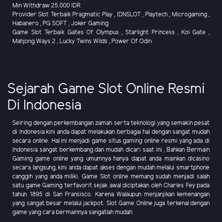
Min Withdraw 25.000 IDR
Provider Slot Terbaik Pragmatic Play , IDNSLOT , Playtech , Microgaming ,
Habanero , PG SOFT , Joker Gaming
Game Slot Terbaik Gates Of Olympus , Starlight Princess , Koi Gate ,
Mahjong Ways 2 , Lucky Twins Wilds , Power Of Odin
Sejarah Game Slot Online Resmi
Di Indonesia
Seiring dengan perkembangan zaman serta teknologi yang semakin pesat
di Indonesia kini anda dapat melakukan berbagai hal dengan sangat mudah
secara online. Hal ini menjadi game situs gaming online resmi yang ada di
Indonesia sangat berkembang dan mudah dicari saat ini , Bahkan Bermain
Gaming game online yang umumnya hanya dapat anda mainkan dicasino
secara langsung, kini anda dapat akses dengan mudah melalui smartphone
canggih yang anda miliki. Game Slot online memang sudah menjadi salah
satu game Gaming terfavorit sejak awal diciptakan oleh Charles Fey pada
tahun 1895 di San Fransisco. Karena Walaupun menjanjikan kemenangan
yang sangat besar melalui jackpot. Slot Game Online juga terkenal dengan
game yang cara bermainnya sangatlah mudah.