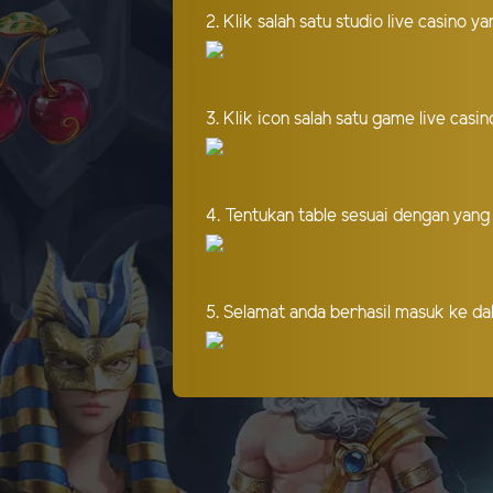
2. Klik salah satu studio live casino ya
3. Klik icon salah satu game live casi
4. Tentukan table sesuai dengan yang 
5. Selamat anda berhasil masuk ke d