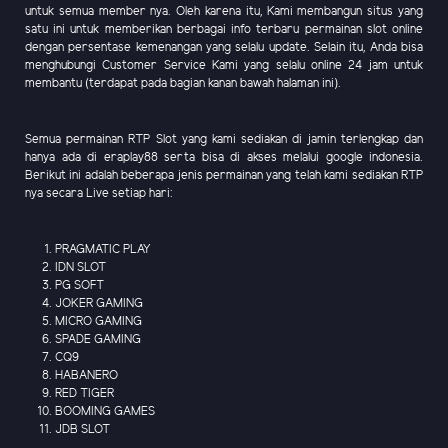
untuk semua member nya. Oleh karena itu, Kami membangun situs yang
satu ini untuk memberikan berbagai info terbaru permainan slot online
dengan persentase kemenangan yang selalu update. Selain itu, Anda bisa
menghubungi Customer Service Kami yang selalu online 24 jam untuk
membantu (terdapat pada bagian kanan bawah halaman ini).
Semua permainan RTP Slot yang kami sediakan di jamin terlengkap dan
hanya ada di eraplay88 serta bisa di akses melalui google indonesia.
Berikut ini adalah beberapa jenis permainan yang telah kami sediakan RTP
nya secara Live setiap hari:
PRAGMATIC PLAY
IDN SLOT
PG SOFT
JOKER GAMING
MICRO GAMING
SPADE GAMING
CQ9
HABANERO
RED TIGER
BOOMING GAMES
JDB SLOT