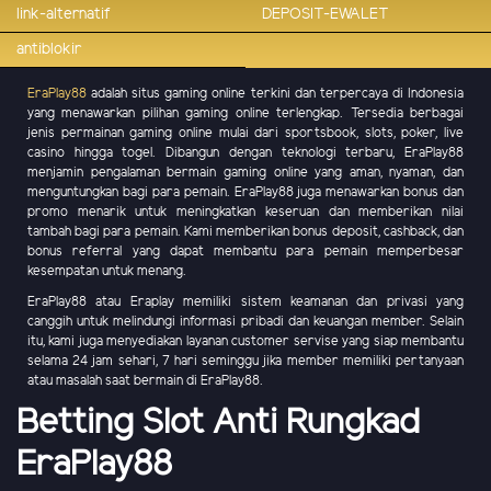
link-alternatif
DEPOSIT-EWALET
antiblokir
EraPlay88
adalah situs gaming online terkini dan terpercaya di Indonesia
yang menawarkan pilihan gaming online terlengkap. Tersedia berbagai
jenis permainan gaming online mulai dari sportsbook, slots, poker, live
casino hingga togel. Dibangun dengan teknologi terbaru, EraPlay88
menjamin pengalaman bermain gaming online yang aman, nyaman, dan
menguntungkan bagi para pemain. EraPlay88 juga menawarkan bonus dan
promo menarik untuk meningkatkan keseruan dan memberikan nilai
tambah bagi para pemain. Kami memberikan bonus deposit, cashback, dan
bonus referral yang dapat membantu para pemain memperbesar
kesempatan untuk menang.
EraPlay88 atau Eraplay memiliki sistem keamanan dan privasi yang
canggih untuk melindungi informasi pribadi dan keuangan member. Selain
itu, kami juga menyediakan layanan customer servise yang siap membantu
selama 24 jam sehari, 7 hari seminggu jika member memiliki pertanyaan
atau masalah saat bermain di EraPlay88.
Betting Slot Anti Rungkad
EraPlay88