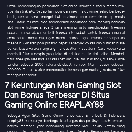
Untuk memenangkan permainan slot online Indonesia harus mempunyai
tips dan trik jitu. Setiap hari pola dari mesin slot online selalu berbeda-
beda, pemain harus mengetahui bagaimana cara bermain setiap mesin
slot. Untuk itu kami akan memberikan bagaimana cara menang bermain
slot online Indonesia, ada 2 cara menang yaitu mendapatkan freespin
secara manual atau membeli freespin tersebut. Untuk freespin manual
anda harus dapat dukungan duoble chance agar mudah mendapatkan
freepsin. Gunakan pola putaran cepat sebanyak 25 kali dan putaran biasa
30 kali, biasanya akan langsung mendapatkan 4 scatters. Cara kedua yaitu
membeli fitur freespin yang telah disediakan mesin slot online. Membeli
fitur freespin biasanya 100 kali lipat dari nilai taruhan anda, misalnya anda
taruhan sebesar 2000 maka anda dapat membeli fitur freespin sebesar
200.000. Tentu itu akan mendapatkan kemenangan mudah jika dalam fitur
freespin tersebut.
7 Keuntungan Main Gaming Slot
Dan Bonus Terbesar Di Situs
Gaming Online ERAPLAY88
Sebagai Agen Situs Game Online Terpercaya & Terbaik Di Indonesia,
eraplay88 mempunyai berbagai keuntungan dan pastinya sudah terbukti
banyak member yang bergabung bersama kami. selain Sistem yang
canggih dan tampilan desain yang baik. Berikut Keunggulan Bermain