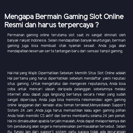
Mengapa Bermain Gaming Slot Online
Resmi dan harus terpercaya ?
Permainan gaming online terutama slot saat ini sangat diminati oleh
banyak rakyat Indonesia. Selain mendapatkan banyak keuntungan, bermain
gaming juga bisa membuat otak nyaman sesaat. Anda juga akan
mendapatkan keseruan serta tantangan baru dari sensasi tampil gaming.
Hal-Hal yang Wajib Diperhatikan Sebelum Memilih Situs Slot Online adalah
Hal pertama yang harus diperhatikan sebelum mendaftar yakni reputasi
situs gaming. Untuk mengetahui dan mengecek reputasinya, Anda bisa
coba untuk mencari ulasan daripada pelanggan sebelumnya melalui
internet atau dapat juga langsung bertanya secara rekan yang sudah
sangat dipercaya. Anda juga bisa meminta rekomendasi agen gaming
online langganan dari kenalan atau teman terdekat,Menyediakan Support
Sistem 24 Jam ,Anda juga harus memastikan kalau agen gaming pilihan
Anda telah memiliki CS aktif dan beres membantu selama 24 jam penuh.
Hal ini dimaksudkan apabila terjalin masalah, Anda dapat melaporkannya dan
tim pendukung akan segera menyelesaikan permasalahan tersebut. Selain
itu, fungsi lain dari support sistem yaitu supaya tidak ada kecurangan