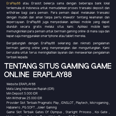
EraPlay88
atau Eraslot bekerja sama dengan beberapa bank lokal
terkemuka di Indonesia untuk memudahkan proses transaksi deposit dan
withdraw bagi para pemain. Para pemain dapat melakukan transaksi
dengan mudah dan aman tanpa perlu khawatir tentang keamanan dan
kepercayaan. EraPlay88 juga menyediakan aplikasi mobile yang dapat
diunduh secara gratis melalui situs kami. Aplikasi mobile kami
memungkinkan para pemain untuk bermain gaming online di mana saja dan
kapan saja menggunakan smartphone atau tablet mereka.
Bergabunglah dengan EraPlay88 sekarang dan nikmati pengalaman
bermain gaming online yang menyenangkan dan menguntungkan. Kami
berusaha untuk terus meningkatkan layanan dan menawarkan pengalaman
terbaik kepada
TENTANG SITUS GAMING GAME
ONLINE ERAPLAY88
Website ERAPLAY88
Mata Uang Indonesian Rupiah (IDR)
Min Deposit 5.000 IDR
Min Withdraw 25.000 IDR
Provider Slot Terbaik Pragmatic Play , IDNSLOT , Playtech , Microgaming ,
Habanero , PG SOFT , Joker Gaming
Game Slot Terbaik Gates Of Olympus , Starlight Princess , Koi Gate ,