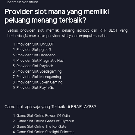
bermain slot online.
Provider slot mana yang memiliki
peluang menang terbaik?
Setiap provider slot memiliki peluang jackpot dan RTP SLOT yang
berbedah ,Namun untuk provider slot yang terpopuler adalah :
Provider Slot IDNSLOT
Provider Slot pg soft
Provider Slot Habanero
Provider Slot Pragmatic Play
Provider Slot Playtech
Provider Slot Spadegaming
Provider Slot Microgaming
Provider Slot Joker Gaming
Provider Slot Play'n Go
Game slot apa saja yang Terbaik di ERAPLAY88?
Game Slot Online Power Of Odin
Game Slot Online Gates of Olympus
Game Slot Online The Koi Gate
Game Slot Online Starlight Princess